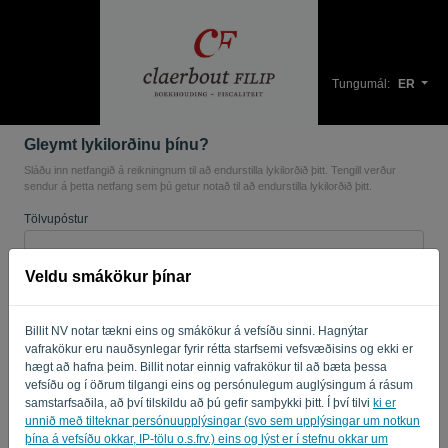
Tungumál:
ER
Gleymt lykilorðinu þínu?
Sláðu inn netfangið á reikningnum til að endurstilla lykilorðið þitt. Tengill verður
sendur á þetta netfang sem þú getur notað til að endurstilla lykilorðið þitt.
Tölvupóstur
Veldu smákökur þínar
Ertu ekki tölva? Fylltu inn '
'.
Billit NV notar tækni eins og smákökur á vefsíðu sinni. Hagnýtar
vafrakökur eru nauðsynlegar fyrir rétta starfsemi vefsvæðisins og ekki er
hægt að hafna þeim. Billit notar einnig vafrakökur til að bæta þessa
SENDA HLEKK
vefsíðu og í öðrum tilgangi eins og persónulegum auglýsingum á rásum
samstarfsaðila, að því tilskildu að þú gefir samþykki þitt. Í því tilvi
ki er
Til baka á innskráningarsíðuna
unnið með tilteknar persónuupplýsingar (svo sem upplýsingar um notkun
þína á vefsíðu okkar, IP-tölu o.s.frv.) eins og lýst er í stefnu okkar um