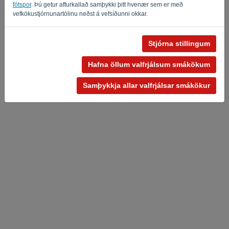
Privacy Policy
Terms of Service
-
.
fótspor
. Þú getur afturkallað samþykki þitt hvenær sem er með
vefkökustjórnunartólinu neðst á vefsíðunni okkar.
Stjórna stillingum
Hafna öllum valfrjálsum smákökum
Samþykkja allar valfrjálsar smákökur