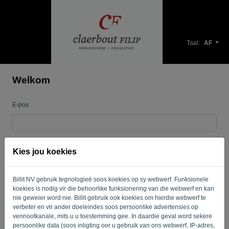
Taal:
AF
Welkom
E-pos
Wagwoord
Kies jou koekies
Billit NV gebruik tegnologieë soos koekies op sy webwerf. Funksionele
Onthou my
Wagwoord vergeet?
koekies is nodig vir die behoorlike funksionering van die webwerf en kan
nie geweier word nie. Billit gebruik ook koekies om hierdie webwerf te
TEKEN IN
verbeter en vir ander doeleindes soos persoonlike advertensies op
vennootkanale, mits u u toestemming gee. In daardie geval word sekere
persoonlike data (soos inligting oor u gebruik van ons webwerf, IP-adres,