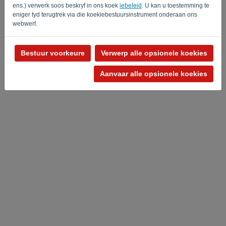
ens.) verwerk soos beskryf in ons koek
iebeleid
. U kan u toestemming te
eniger tyd terugtrek via die koekiebestuursinstrument onderaan ons
webwerf.
Bestuur voorkeure
Verwerp alle opsionele koekies
Privaatheidsbeleid
-
Terme en voorwaardes
Aanvaar alle opsionele koekies