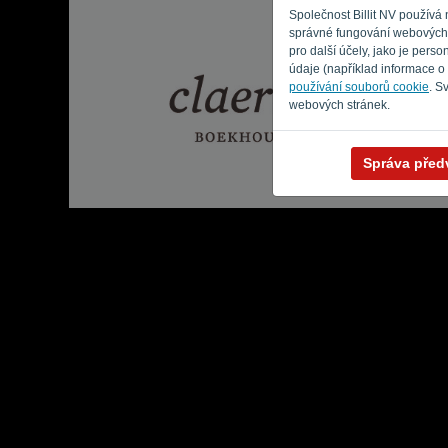
Společnost Billit NV používá
správné fungování webových s
pro další účely, jako je per
údaje (například informace o
používání souborů cookie
. S
webových stránek.
Správa před