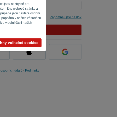
ies jsou nezbytné pro
pšení této webové stránky a
 případě jsou některé osobní
i to
Zapomněli jste heslo?
je popsáno v našich zásadách
ie v dolní části našich
PŘIHLÁSIT SE
hny volitelné cookies
 osobních údajů
-
Podmínky