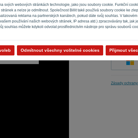
 na svých webových stránkách technologie, jako jsou soubory cookie. Funkční cook
tránek a nelze je odmítnout. Společnost Billit také používá soubory cookie ke zle
sonalizovaná reklama na partnerských kanálech, pokud dáte svůj souhlas. V takovém
Připomeň m
 vašem používání našich webových stránek, IP adresa atd.) zpracovávány tak, jak 
vůj souhlas můžete kdykoli odvolat prostřednictvím nástroje pro správu souborů cook
voleb
Odmítnout všechny volitelné cookies
Přijmout všec
Zásady ochrany