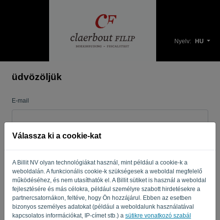
Nyelv:
HU
üdvözöljük
E-mail
Válassza ki a cookie-kat
Jelszó
A Billit NV olyan technológiákat használ, mint például a cookie-k a
weboldalán. A funkcionális cookie-k szükségesek a weboldal megfelelő
Emlékeztess
Elfelejtett jelszó?
működéséhez, és nem utasíthatók el. A Billit sütiket is használ a weboldal
fejlesztésére és más célokra, például személyre szabott hirdetésekre a
partnercsatornákon, feltéve, hogy Ön hozzájárul. Ebben az esetben
BEJELENTKEZÉS
bizonyos személyes adatokat (például a weboldalunk használatával
kapcsolatos információkat, IP-címet stb.) a
sütikre vonatkozó szabál