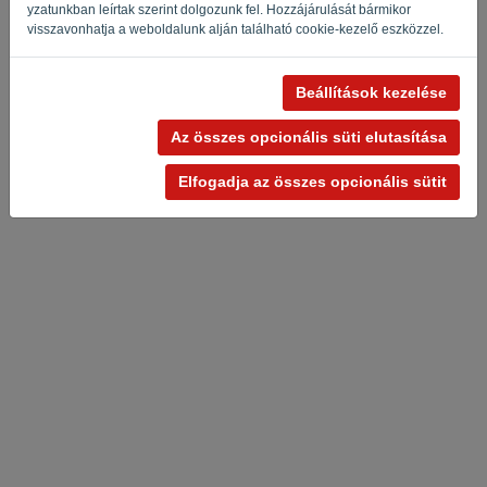
yzatunkban leírtak szerint dolgozunk fel. Hozzájárulását bármikor
visszavonhatja a weboldalunk alján található cookie-kezelő eszközzel.
Beállítások kezelése
Adatvédelmi irányelvek
-
Felhasználási feltételek
Az összes opcionális süti elutasítása
Elfogadja az összes opcionális sütit