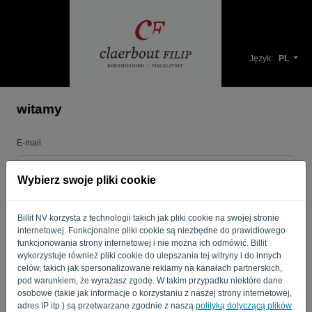
Język:
PL
witamy
E-mail
Wybierz swoje pliki cookie
Hasło
Billit NV korzysta z technologii takich jak pliki cookie na swojej stronie
internetowej. Funkcjonalne pliki cookie są niezbędne do prawidłowego
funkcjonowania strony internetowej i nie można ich odmówić. Billit
Przypomnij mi
Zapomniałem hasła?
wykorzystuje również pliki cookie do ulepszania tej witryny i do innych
celów, takich jak spersonalizowane reklamy na kanałach partnerskich,
pod warunkiem, że wyrażasz zgodę. W takim przypadku niektóre dane
ZALOGUJ SIĘ
osobowe (takie jak informacje o korzystaniu z naszej strony internetowej,
adres IP itp.) są przetwarzane zgodnie z naszą
polityką dotyczącą plików